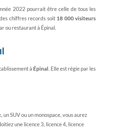
’année 2022 pourrait être celle de tous les
des chiffres records soit
18 000 visiteurs
r ou restaurant à Épinal.
l
établissement à
Épinal
. Elle est régie par les
eak, un SUV ou un monospace, vous aurez
itiez une licence 3, licence 4, licence