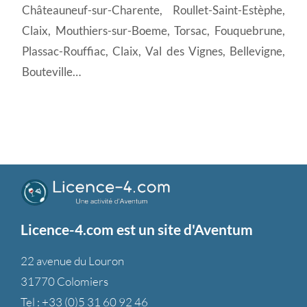
Châteauneuf-sur-Charente, Roullet-Saint-Estèphe,
Claix, Mouthiers-sur-Boeme, Torsac, Fouquebrune,
Plassac-Rouffiac, Claix, Val des Vignes, Bellevigne,
Bouteville…
Licence-4.com est un site d'Aventum
22 avenue du Louron
31770 Colomiers
Tel :
+33 (0)5 31 60 92 46