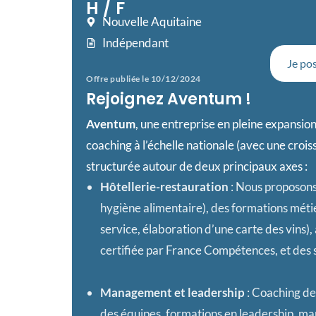
H / F
Nouvelle Aquitaine
Indépendant
Je pos
Offre publiée le 10/12/2024
Rejoignez Aventum !
Aventum
, une entreprise en pleine expansio
coaching à l’échelle nationale (avec une croi
structurée autour de deux principaux axes :
Hôtellerie-restauration
: Nous proposons
hygiène alimentaire), des formations métie
service, élaboration d’une carte des vins
certifiée par France Compétences, et des 
Management et leadership
: Coaching de
des équipes, formations en leadership, m