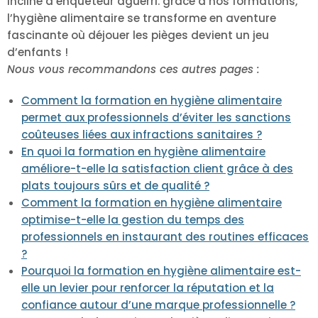
incliné d’enquêteur aguerri. grâce à nos formations,
l’hygiène alimentaire se transforme en aventure
fascinante où déjouer les pièges devient un jeu
d’enfants !
Nous vous recommandons ces autres pages :
Comment la formation en hygiène alimentaire
permet aux professionnels d’éviter les sanctions
coûteuses liées aux infractions sanitaires ?
En quoi la formation en hygiène alimentaire
améliore-t-elle la satisfaction client grâce à des
plats toujours sûrs et de qualité ?
Comment la formation en hygiène alimentaire
optimise-t-elle la gestion du temps des
professionnels en instaurant des routines efficaces
?
Pourquoi la formation en hygiène alimentaire est-
elle un levier pour renforcer la réputation et la
confiance autour d’une marque professionnelle ?