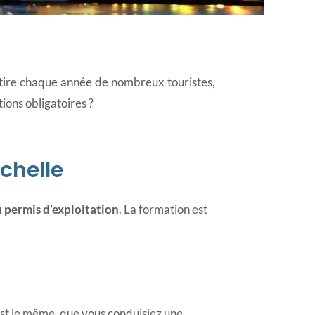
e
 attire chaque année de nombreux touristes,
ions obligatoires ?
ochelle
u permis d’exploitation
. La formation est
est le même, que vous conduisiez une