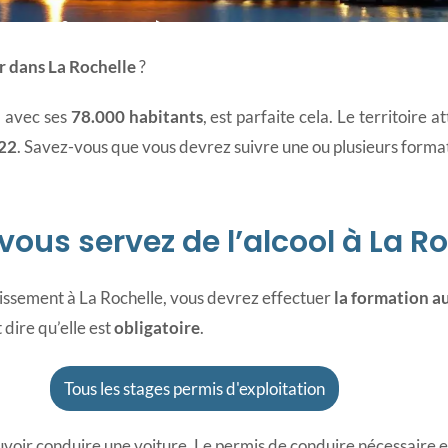
tation à La Rochell
r dans La Rochelle
?
, avec ses
78.000 habitants
, est parfaite cela. Le territoire
022
. Savez-vous que vous devrez suivre une ou plusieurs format
vous servez de l’alcool à La R
lissement à La Rochelle, vous devrez effectuer
la formation a
dire qu’elle est
obligatoire
.
Tous les stages permis d'exploitation
voir conduire une voiture. Le permis de conduire nécessaire 