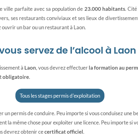
e ville parfaite avec sa population de
23.000 habitants
. Cit
ers, ses restaurants conviviaux et ses lieux de divertisseme
 ouvrir un bar ou un restaurant à Laon.
 vous servez de l’alcool à Laon
lissement à
Laon
, vous devrez effectuer
la formation au perm
st
obligatoire
.
Tous les stages permis d'exploitation
r un permis de conduire. Peu importe si vous conduisez une b
 la même chose pour exploiter une licence. Peu importe si vous
ous devrez obtenir ce
certificat officiel
.