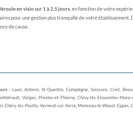
éroule en visio sur 1 à 2,5 jours
, en fonction de votre expérie
aires pour une gestion plus tranquille de votre établissement. 
ance de cause.
urs :
Laon, Amiens, St-Quentin, Compiègne, Soissons, Creil, Beau
tbérault, Vorges, Presles-et-Thierny, Chivy-lès-Etouvelles-Mons-e
l, Chéry-lès-Pouilly, Verneuil-sur-Serre, Monceau-le-Waast, Eppes,