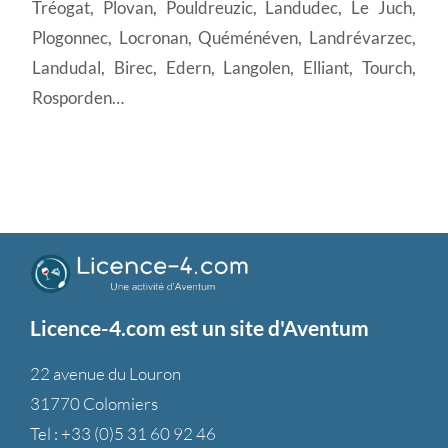
Tréogat, Plovan, Pouldreuzic, Landudec, Le Juch,
Plogonnec, Locronan, Quéménéven, Landrévarzec,
Landudal, Birec, Edern, Langolen, Elliant, Tourch,
Rosporden…
Licence-4.com est un site d'Aventum
22 avenue du Louron
31770 Colomiers
Tel :
+33 (0)5 31 60 92 46